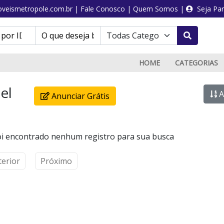
veismetropole.com.br
|
Fale Conosco
|
Quem Somos
|
Seja Par
HOME
CATEGORIAS
el
A
Anunciar Grátis
i encontrado nenhum registro para sua busca
terior
Próximo