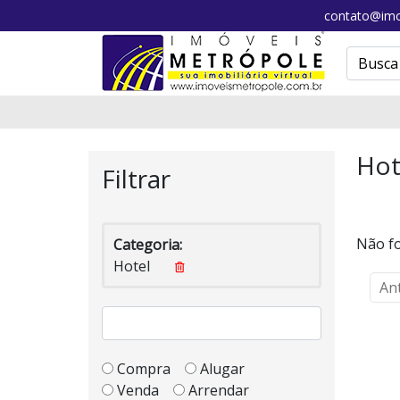
contato@imo
Hot
Filtrar
Não fo
Categoria:
Hotel
An
Compra
Alugar
Venda
Arrendar